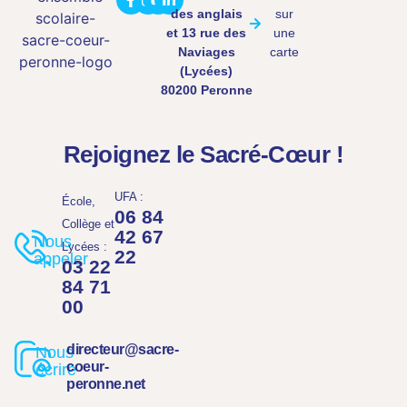
des anglais
sur
et 13 rue des
une
Naviages
carte
(Lycées)
80200 Peronne
Rejoignez le Sacré-Cœur !
UFA :
École,
06 84
Collège et
42 67
Nous
Lycées :
22
appeler
03 22
84 71
00
directeur@sacre-
Nous
coeur-
écrire
peronne.net