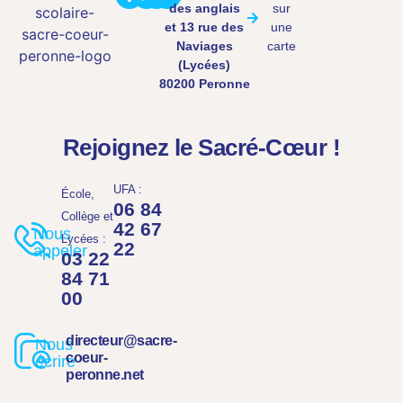
des anglais
sur
et 13 rue des
une
Naviages
carte
(Lycées)
80200 Peronne
Rejoignez le Sacré-Cœur !
UFA :
École,
06 84
Collège et
42 67
Nous
Lycées :
22
appeler
03 22
84 71
00
directeur@sacre-
Nous
coeur-
écrire
peronne.net