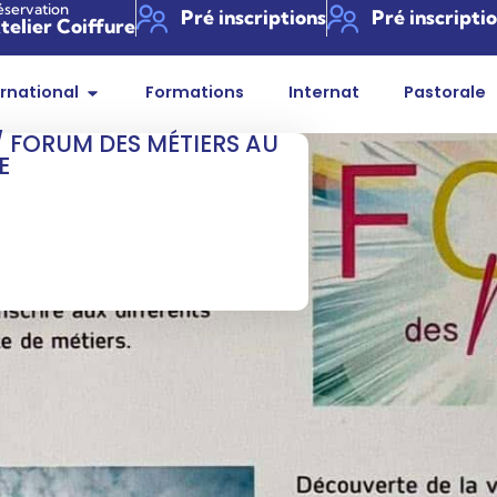
éservation
Pré inscriptions
Pré inscripti
telier Coiffure
ernational
Formations
Internat
Pastorale
/ FORUM DES MÉTIERS AU
E