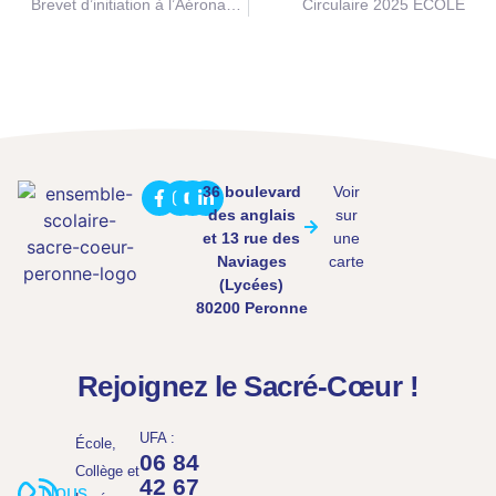
Brevet d’initiation à l’Aéronautique
Circulaire 2025 ÉCOLE
36 boulevard
Voir
des anglais
sur
et 13 rue des
une
Naviages
carte
(Lycées)
80200 Peronne
Rejoignez le Sacré-Cœur !
UFA :
École,
06 84
Collège et
42 67
Nous